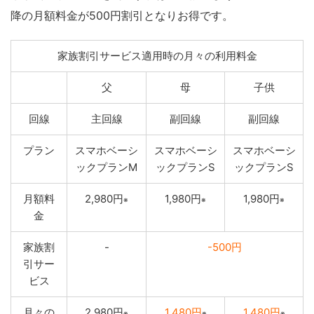
降の月額料金が500円割引となりお得です。
家族割引サービス適用時の月々の利用料金
父
母
子供
回線
主回線
副回線
副回線
プラン
スマホベーシ
スマホベーシ
スマホベーシ
ックプランM
ックプランS
ックプランS
月額料
2,980円
1,980円
1,980円
※
※
※
金
家族割
-
-500円
引サー
ビス
月々の
2,980円
1,480円
1,480円
※
※
※