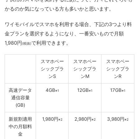
かるのか気になっている方も多いかと思います。
ワイモバイルでスマホを利用する場合、下記の3つより料
金プランを選択するようになり、一番安いもので月額
1,980円
で利用できます。
(税抜)
スマホベー
スマホベー
スマホベー
シックプラ
シックプラ
シックプラ
ンS
ンM
ンR
高速データ
4GB
12GB
17GB
※1
※1
※1
通信容量
(GB)
新規割適用
1,980円
2,980円
3,980円
※2
※2
※2
中の月額料
金